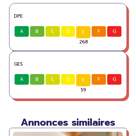
DPE
A
B
C
D
F
G
E
268
GES
A
B
C
D
F
G
E
59
Annonces similaires