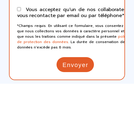
Vous acceptez qu'un de nos collaborateurs
vous recontacte par email ou par téléphone*
*Champs requis.
En utilisant ce formulaire, vous consentez à ce
que nous collections vos données à caractère personnel et à ce
que nous les traitions comme indiqué dans la présente
politique
de protection des données
.
La durée de conservation de ces
données n'excède pas 6 mois.
FAQ
Gestion de copropriété à Toulouse