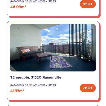
RAMONVILLE SAINT AGNE - 31520
650€
2
46.03m
T2 meublé, 31520 Ramonville
RAMONVILLE SAINT AGNE - 31520
760€
2
41.35m