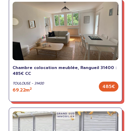
Chambre colocation meublée, Rangueil 31400 :
485€ CC
TOULOUSE - 31400
485€
2
69.22m