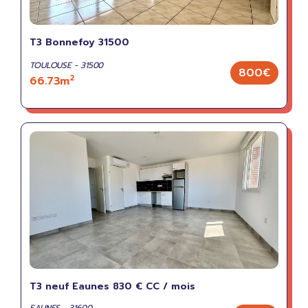
T3 Bonnefoy 31500
TOULOUSE - 31500
800€
2
66.73m
T3 neuf Eaunes 830 € CC / mois