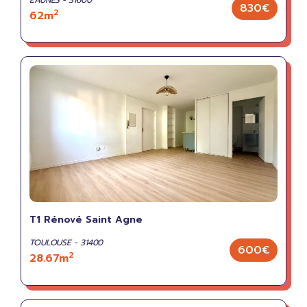
EAUNES - 31600
830€
2
62m
T1 Rénové Saint Agne
TOULOUSE - 31400
600€
2
28.67m