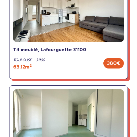
T4 meublé, Lafourguette 31100
TOULOUSE - 31100
380€
2
63.12m