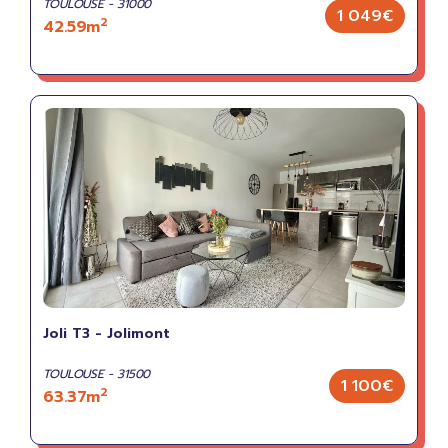
TOULOUSE - 31000
1 049€
2
42.59m
Joli T3 - Jolimont
TOULOUSE - 31500
1 100€
2
63.37m