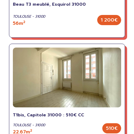
Beau T3 meublé, Esquirol 31000
TOULOUSE - 31000
1 200€
2
56m
T1bis, Capitole 31000 : 510€ CC
TOULOUSE - 31000
510€
2
22.67m