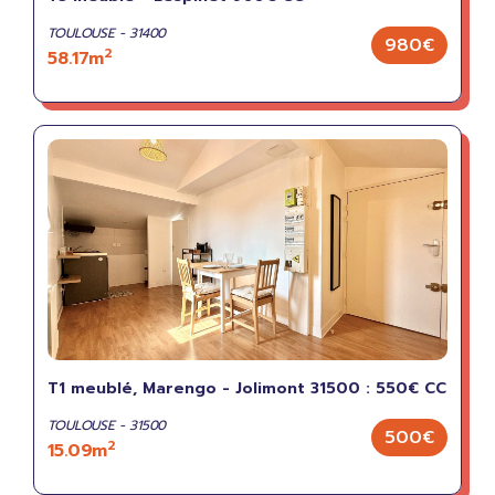
TOULOUSE - 31400
980€
2
58.17m
T1 meublé, Marengo - Jolimont 31500 : 550€ CC
TOULOUSE - 31500
500€
2
15.09m