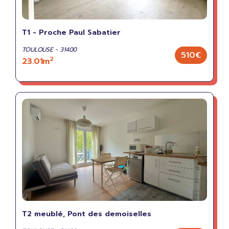
T1 - Proche Paul Sabatier
TOULOUSE - 31400
510€
2
23.01m
T2 meublé, Pont des demoiselles