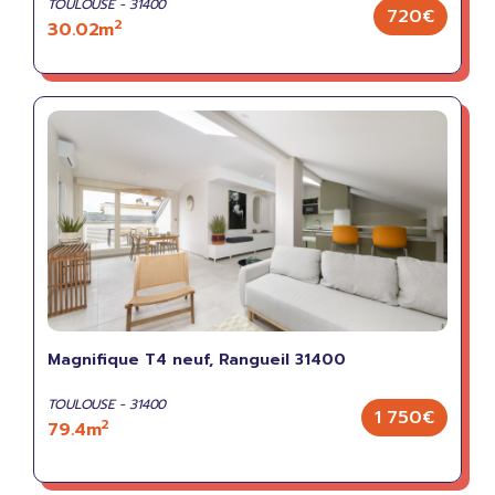
TOULOUSE - 31400
720€
2
30.02m
Magnifique T4 neuf, Rangueil 31400
TOULOUSE - 31400
1 750€
2
79.4m