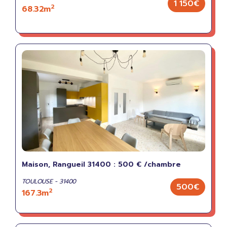
1 150€
2
68.32m
Maison, Rangueil 31400 : 500 € /chambre
TOULOUSE - 31400
500€
2
167.3m