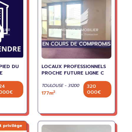
PIED DU
LOCAUX PROFESSIONNELS
E
PROCHE FUTURE LIGNE C
TOULOUSE - 31200
24
320
000€
000€
2
177m