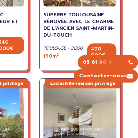
EC
SUPERBE TOULOUSAINE
EUR ET
RÉNOVÉE AVEC LE CHARME
DE L'ANCIEN SAINT-MARTIN-
DU-TOUCH
340
000€
TOULOUSE - 31300
490
000€
2
190m
05 61 80 43 43
Contactez-nous