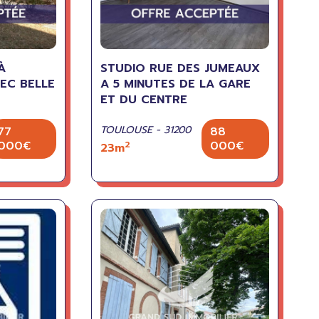
À
STUDIO RUE DES JUMEAUX
EC BELLE
A 5 MINUTES DE LA GARE
ET DU CENTRE
TOULOUSE - 31200
77
88
000€
000€
2
23m