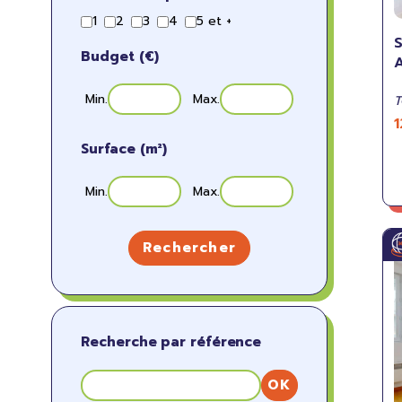
1
2
3
4
5 et +
Budget (€)
Min.
Max.
T
Surface (m²)
Min.
Max.
Rechercher
Recherche par référence
OK