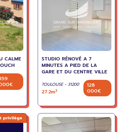
U CALME
STUDIO RÉNOVÉ A 7
TOUCH
MINUTES A PIED DE LA
GARE ET DU CENTRE VILLE
359
000€
TOULOUSE - 31200
128
000€
2
27.2m