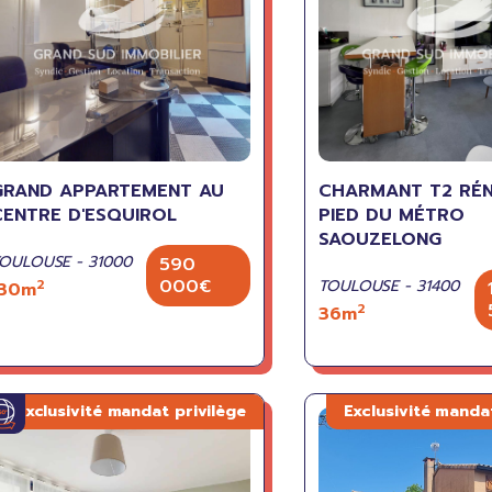
GRAND APPARTEMENT AU
CHARMANT T2 RÉ
CENTRE D'ESQUIROL
PIED DU MÉTRO
SAOUZELONG
OULOUSE - 31000
590
000€
2
TOULOUSE - 31400
130m
2
36m