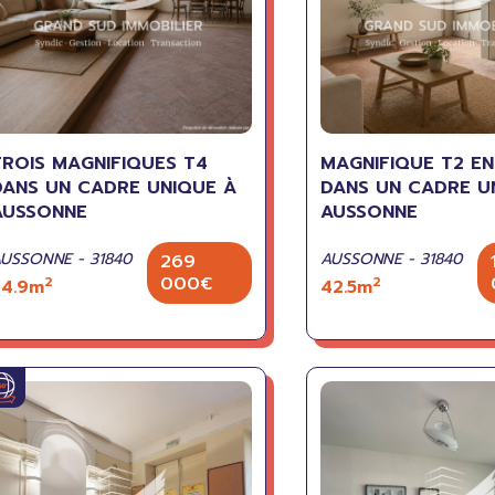
TROIS MAGNIFIQUES T4
MAGNIFIQUE T2 E
DANS UN CADRE UNIQUE À
DANS UN CADRE U
AUSSONNE
AUSSONNE
USSONNE - 31840
AUSSONNE - 31840
269
000€
2
2
74.9m
42.5m