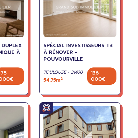
N DUPLEX
SPÉCIAL INVESTISSEURS T3
NIQUE À
À RÉNOVER -
POUVOURVILLE
TOULOUSE - 31400
175
136
000€
000€
2
54.75m