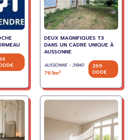
OCHE
DEUX MAGNIFIQUES T3
'ORMEAU
DANS UN CADRE UNIQUE À
AUSSONNE
24
000€
AUSSONNE - 31840
269
000€
2
79.5m