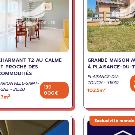
CHARMANT T2 AU CALME
GRANDE MAISON A
ET PROCHE DES
À PLAISANCE-DU-
COMMODITÉS
PLAISANCE-DU-
TOUCH - 31830
AMONVILLE-SAINT-
139
GNE - 31520
2
102.5m
000€
2
47m