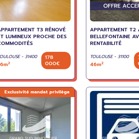
APPARTEMENT T3 RÉNOVÉ
APPARTEMENT T2 
ET LUMINEUX PROCHE DES
BELLEFONTAINE AV
COMMODITÉS
RENTABILITÉ
OULOUSE - 31400
TOULOUSE - 31100
178
000€
2
2
56m
46m