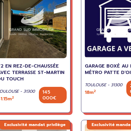
T2 EN REZ-DE-CHAUSSÉE
GARAGE BOXÉ AU 
AVEC TERRASSE ST-MARTIN
MÉTRO PATTE D'OI
DU TOUCH
TOULOUSE - 31300
OULOUSE - 31300
2
145
18m
000€
2
1.15m