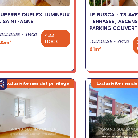
SUPERBE DUPLEX LUMINEUX
LE BUSCA • T3 AV
A SAINT-AGNE
TERRASSE, ASCENS
PARKING COUVERT
OULOUSE - 31400
422
000€
2
TOULOUSE - 31400
125m
2
61m