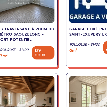
T3 TRAVERSANT À 200M DU
GARAGE BOXÉ PR
MÉTRO SAOUZELONG -
SAINT-EXUPERY L
FORT POTENTIEL
TOULOUSE - 31400
OULOUSE - 31400
2
139
0m
000€
2
57m