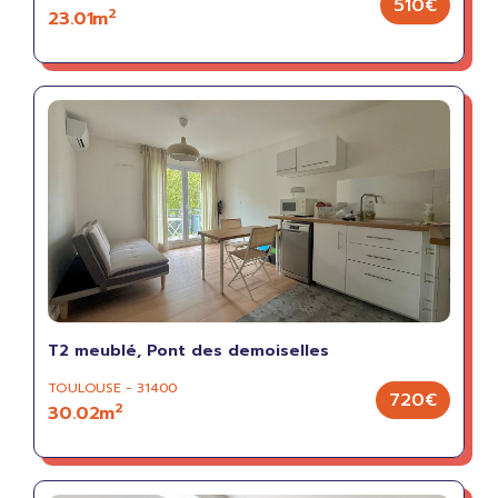
510€
2
23.01m
T2 meublé, Pont des demoiselles
TOULOUSE - 31400
720€
2
30.02m