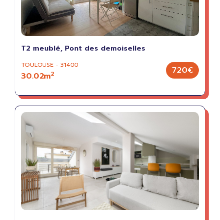
T2 meublé, Pont des demoiselles
TOULOUSE - 31400
720€
2
30.02m