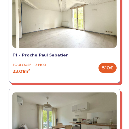
T1 - Proche Paul Sabatier
TOULOUSE - 31400
510€
2
23.01m