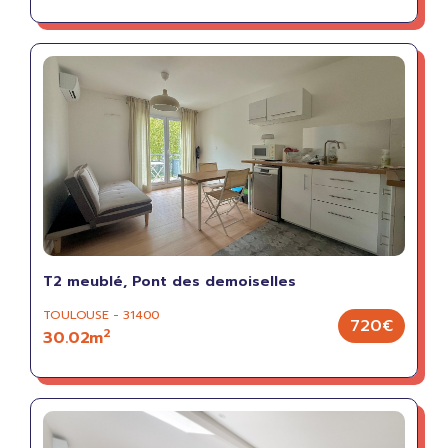
T2 meublé, Pont des demoiselles
TOULOUSE - 31400
720€
2
30.02m