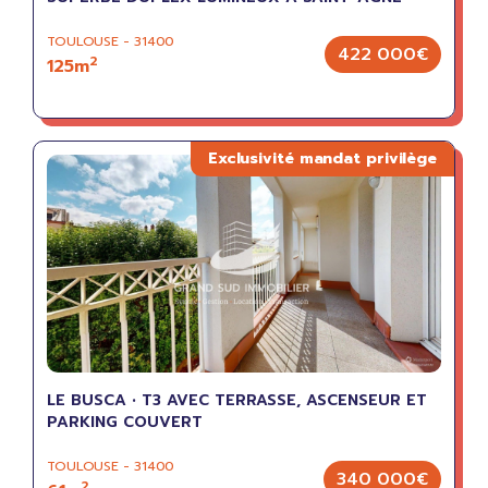
TOULOUSE - 31400
422 000€
2
125m
LE BUSCA • T3 AVEC TERRASSE, ASCENSEUR ET
PARKING COUVERT
TOULOUSE - 31400
340 000€
2