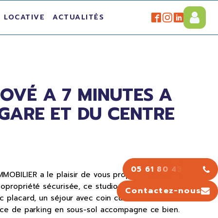
 LOCATIVE
ACTUALITÉS
OVÉ A 7 MINUTES A
 GARE ET DU CENTRE
05 61 80 43 43
OBILIER a le plaisir de vous proposer à la vente,
opropriété sécurisée, ce studio de plus de 27 m².
Contactez-nous
 placard, un séjour avec coin cuisine, une salle de
ace de parking en sous-sol accompagne ce bien.