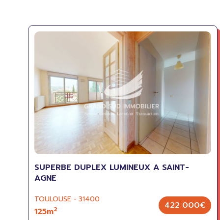
SUPERBE DUPLEX LUMINEUX A SAINT-
AGNE
TOULOUSE - 31400
422 000€
2
125m