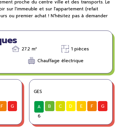
ement proche du centre ville et des transports. Le
oir sur l'immeuble et sur l'appartement (refait
eurs ou premier achat ! N'hésitez pas à demander
ques
27.2 m²
1 pièces
Chauffage électrique
GES
F
G
B
C
D
E
F
G
A
6