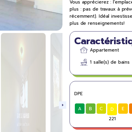
Vous apprécierez : l'emplac
plus : pas de travaux à prév
récemment). Idéal investiss
plus de renseignements!
Caractéristi
Appartement
1 salle(s) de bains
DPE
A
B
C
E
D
221