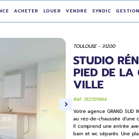
NCE
ACHETER
LOUER
VENDRE
SYNDIC
GESTION
TOULOUSE - 31200
STUDIO RÉN
PIED DE LA
VILLE
Réf. 312701964
Votre agence GRAND SUD IMM
au rez-de-chaussée d'une c
Il comprend une entrée avec
bain et wc séparés. Une pl