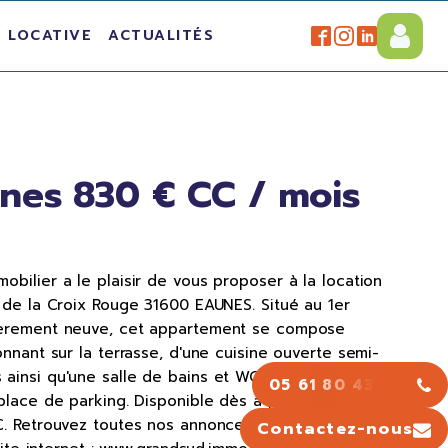
 LOCATIVE
ACTUALITÉS
nes 830 € CC / mois
bilier a le plaisir de vous proposer à la location
 de la Croix Rouge 31600 EAUNES. Situé au 1er
ièrement neuve, cet appartement se compose
onnant sur la terrasse, d'une cuisine ouverte semi-
ainsi qu'une salle de bains et WC séparés. Vous
05 61 80 43 43
place de parking. Disponible dès à présent ! Les
€. Retrouvez toutes nos annonces ainsi que nos
Contactez-nous