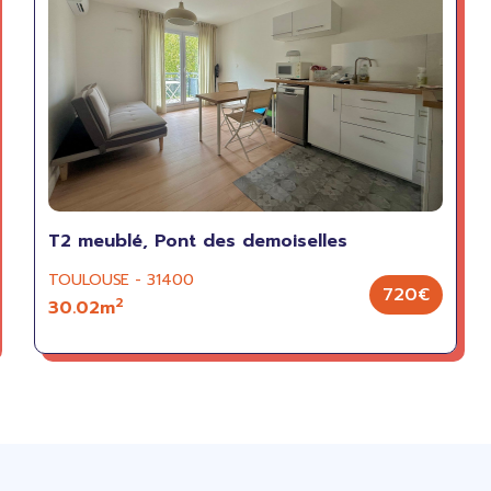
T2 meublé, Pont des demoiselles
TOULOUSE - 31400
720€
2
30.02m