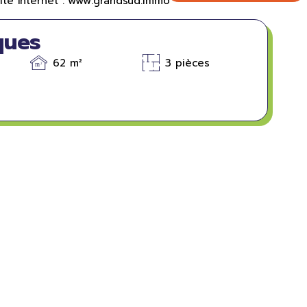
 site internet : www.grandsud.immo
ques
62 m²
3 pièces