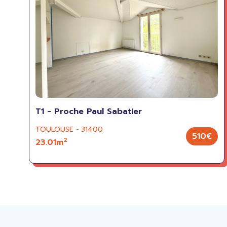
T1 - Proche Paul Sabatier
TOULOUSE - 31400
510€
2
23.01m