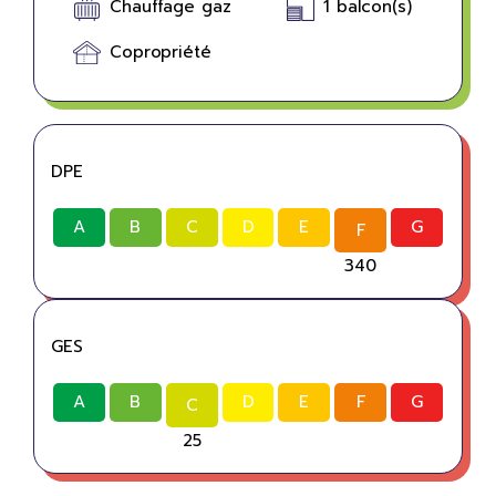
Chauffage gaz
1 balcon(s)
Copropriété
DPE
A
B
C
D
E
G
F
340
GES
A
B
D
E
F
G
C
25