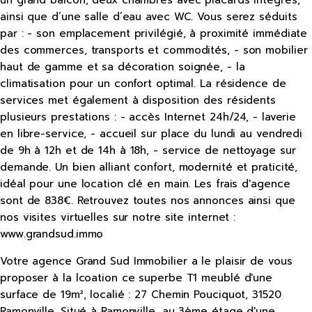
un grand balcon, deux chambres avec placards intégrés,
ainsi que d’une salle d’eau avec WC. Vous serez séduits
par : - son emplacement privilégié, à proximité immédiate
des commerces, transports et commodités, - son mobilier
haut de gamme et sa décoration soignée, - la
climatisation pour un confort optimal. La résidence de
services met également à disposition des résidents
plusieurs prestations : - accès Internet 24h/24, - laverie
en libre-service, - accueil sur place du lundi au vendredi
de 9h à 12h et de 14h à 18h, - service de nettoyage sur
demande. Un bien alliant confort, modernité et praticité,
idéal pour une location clé en main. Les frais d'agence
sont de 838€. Retrouvez toutes nos annonces ainsi que
nos visites virtuelles sur notre site internet :
www.grandsud.immo
Votre agence Grand Sud Immobilier a le plaisir de vous
proposer à la lcoation ce superbe T1 meublé d'une
surface de 19m², localié : 27 Chemin Pouciquot, 31520
Ramonville. Situé à Ramonville, au 3ème étage d'une