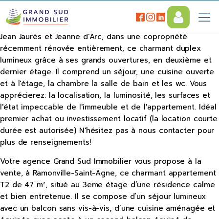
Votre agence GRAND SUD IMMOBILIER a le plaisir de vous
proposer à la vente, à 2 pas des Ramblas, entre le métro
Jean Jaurès et Jeanne d'Arc, dans une copropriété
récemment rénovée entièrement, ce charmant duplex
lumineux grâce à ses grands ouvertures, en deuxième et
dernier étage. Il comprend un séjour, une cuisine ouverte
et à l'étage, la chambre la salle de bain et les wc. Vous
apprécierez: la localisation, la luminosité, les surfaces et
l'état impeccable de l'immeuble et de l'appartement. Idéal
premier achat ou investissement locatif (la location courte
durée est autorisée) N'hésitez pas à nous contacter pour
plus de renseignements!
Votre agence Grand Sud Immobilier vous propose à la
vente, à Ramonville-Saint-Agne, ce charmant appartement
T2 de 47 m², situé au 3eme étage d’une résidence calme
et bien entretenue. Il se compose d’un séjour lumineux
avec un balcon sans vis-à-vis, d’une cuisine aménagée et