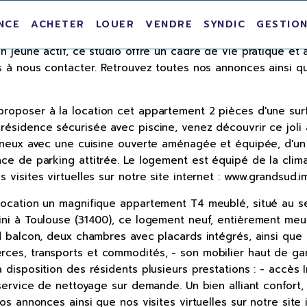
d'une résidence calme, au 4 chemin des Sauges. Ce logeme
NCE
ACHETER
LOUER
VENDRE
SYNDIC
GESTION
'une salle de bain. Une place de parking couverte située 
 jeune actif, ce studio offre un cadre de vie pratique et 
à nous contacter. Retrouvez toutes nos annonces ainsi que n
roposer à la location cet appartement 2 pièces d'une sur
 résidence sécurisée avec piscine, venez découvrir ce jo
ineux avec une cuisine ouverte aménagée et équipée, d'un 
ce de parking attitrée. Le logement est équipé de la clima
visites virtuelles sur notre site internet : www.grandsud.
location un magnifique appartement T4 meublé, situé au se
ini à Toulouse (31400), ce logement neuf, entièrement meu
d balcon, deux chambres avec placards intégrés, ainsi que 
ces, transports et commodités, - son mobilier haut de gam
isposition des résidents plusieurs prestations : - accès In
service de nettoyage sur demande. Un bien alliant confort, 
os annonces ainsi que nos visites virtuelles sur notre site