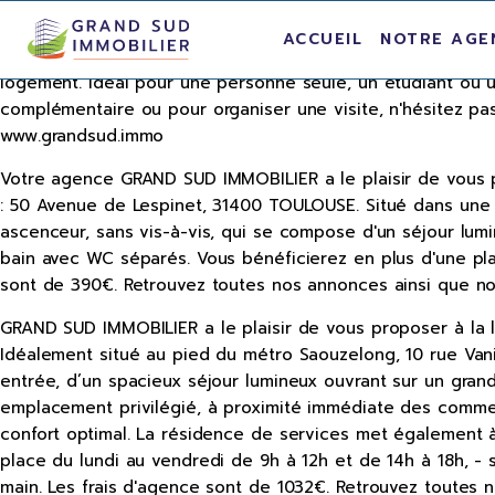
À louer, agréable studio de 23 m² situé au 2 ème étage 
ACCUEIL
NOTRE AGE
d'une cuisine séparée et entièrement équipée ainsi que d
logement. Idéal pour une personne seule, un étudiant ou un
complémentaire ou pour organiser une visite, n'hésitez pas 
www.grandsud.immo
Votre agence GRAND SUD IMMOBILIER a le plaisir de vous p
: 50 Avenue de Lespinet, 31400 TOULOUSE. Situé dans une
ascenceur, sans vis-à-vis, qui se compose d'un séjour lum
bain avec WC séparés. Vous bénéficierez en plus d'une pla
sont de 390€. Retrouvez toutes nos annonces ainsi que nos 
GRAND SUD IMMOBILIER a le plaisir de vous proposer à la 
Idéalement situé au pied du métro Saouzelong, 10 rue Van
entrée, d’un spacieux séjour lumineux ouvrant sur un gran
emplacement privilégié, à proximité immédiate des commer
confort optimal. La résidence de services met également à d
place du lundi au vendredi de 9h à 12h et de 14h à 18h, - 
main. Les frais d'agence sont de 1032€. Retrouvez toutes n