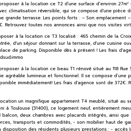
roposer à la location ce T2 d’une surface d’environ 27m² 
c climatisation réversible, qui se compose d'une pièce de
e grande terrasse. Les points forts : – Son emplacement –
. Retrouvez toutes nos annonces ainsi que nos visites virt
oposer à la location ce T3 localisé : 465 chemin de la Cro
ée, d'un séjour donnant sur la terrasse, d'une cuisine ou
lace de parking. Disponible dès à présent ! Les frais d'a
andsud.immo
roposer à la location ce beau T1 rénové situé au 118 Rue 
e agréable lumineux et fonctionnel. Il se compose d’une p
ponible immédiatement! Les frais d'agence sont de 372€. R
location un magnifique appartement T4 meublé, situé au se
ini à Toulouse (31400), ce logement neuf, entièrement meu
d balcon, deux chambres avec placards intégrés, ainsi que 
ces, transports et commodités, - son mobilier haut de gam
isposition des résidents plusieurs prestations : - accès In