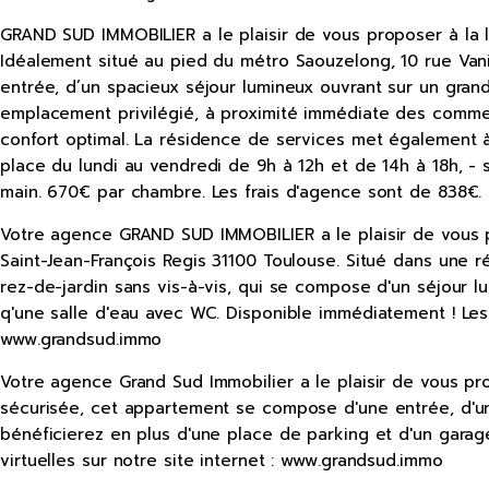
GRAND SUD IMMOBILIER a le plaisir de vous proposer à la 
Idéalement situé au pied du métro Saouzelong, 10 rue Van
entrée, d’un spacieux séjour lumineux ouvrant sur un gran
emplacement privilégié, à proximité immédiate des commer
confort optimal. La résidence de services met également à d
place du lundi au vendredi de 9h à 12h et de 14h à 18h, - 
main. 670€ par chambre. Les frais d'agence sont de 838€. R
Votre agence GRAND SUD IMMOBILIER a le plaisir de vous pr
Saint-Jean-François Regis 31100 Toulouse. Situé dans une
rez-de-jardin sans vis-à-vis, qui se compose d'un séjour 
q'une salle d'eau avec WC. Disponible immédiatement ! Les 
www.grandsud.immo
Votre agence Grand Sud Immobilier a le plaisir de vous pr
sécurisée, cet appartement se compose d'une entrée, d'un 
bénéficierez en plus d'une place de parking et d'un garag
virtuelles sur notre site internet : www.grandsud.immo