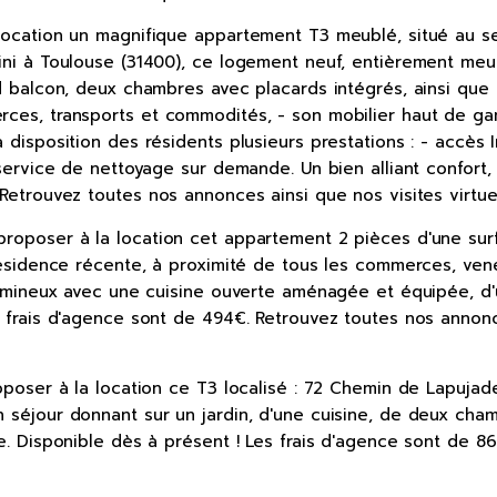
location un magnifique appartement T3 meublé, situé au se
ini à Toulouse (31400), ce logement neuf, entièrement meu
d balcon, deux chambres avec placards intégrés, ainsi que 
ces, transports et commodités, - son mobilier haut de gam
isposition des résidents plusieurs prestations : - accès In
service de nettoyage sur demande. Un bien alliant confort, 
etrouvez toutes nos annonces ainsi que nos visites virtuel
oposer à la location cet appartement 2 pièces d'une surfa
 résidence récente, à proximité de tous les commerces, ve
lumineux avec une cuisine ouverte aménagée et équipée, d'u
frais d'agence sont de 494€. Retrouvez toutes nos annonces 
oposer à la location ce T3 localisé : 72 Chemin de Lapuja
séjour donnant sur un jardin, d'une cuisine, de deux cham
e. Disponible dès à présent ! Les frais d'agence sont de 8