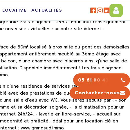
nt fonctionnel se compose d'une pièce de vie lumineuse,
 LOCATIVE
ACTUALITÉS
au rez-de-chaussée est également incluse avec le
agréable. Frais d'agence : 299 €. Pour tout renseignement
os visites virtuelles sur notre site internet :
face de 30m² localisé à proximité du pont des demoiselles
li appartement entièrement meublé au 3ème étage avec
balcon, d'une chambre avec placards ainsi q'une salle de
tisation. Disponible immédiatement ! Les frais d'agence
immo
05 61 80 43 43
in d’une résidence de services récente et sécurisée.
Contactez-nous
blé avec des prestations de qualité, se compose : d’une
d’une salle d’eau avec WC. Vous serez séduits par : - son
me et sa décoration soignée, - la climatisation pour un
ternet 24h/24, - laverie en libre-service, - accueil sur
modernité et praticité, idéal pour une location clé en
 internet : www.grandsud.immo