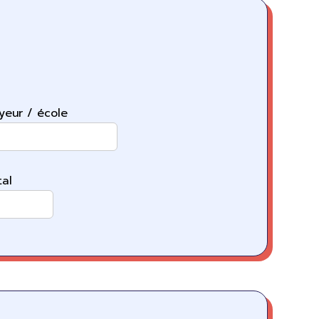
yeur / école
al