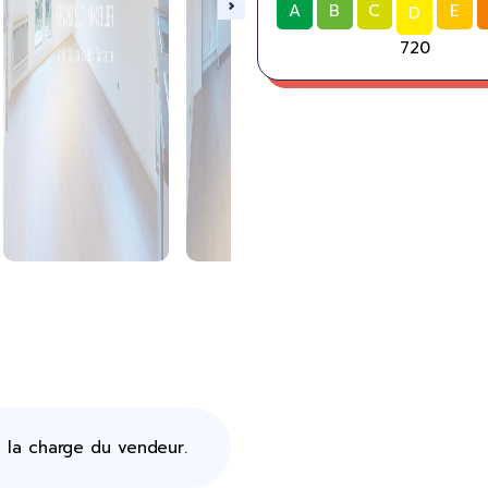
A
B
C
E
D
720
 la charge du vendeur.