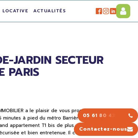
 LOCATIVE
ACTUALITÉS
-DE-JARDIN SECTEUR
E PARIS
OBILIER a le plaisir de vous proposer à la vente,
05 61 80 43 43
15 minutes à pied du métro Barrière de Paris et à 10
rand appartement T1 bis de plus de 39 m² en rez-
Contactez-nous
écurisée et bien entretenue. Il comprend une