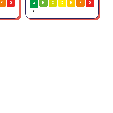
F
G
B
C
D
E
F
G
A
6