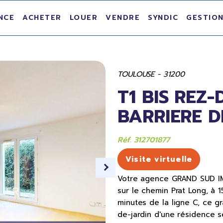
NCE
ACHETER
LOUER
VENDRE
SYNDIC
GESTION
TOULOUSE - 31200
T1 BIS REZ
BARRIERE D
Réf. 312701877
Visite virtuelle
Votre agence GRAND SUD IMM
sur le chemin Prat Long, à 
minutes de la ligne C, ce g
de-jardin d'une résidence s